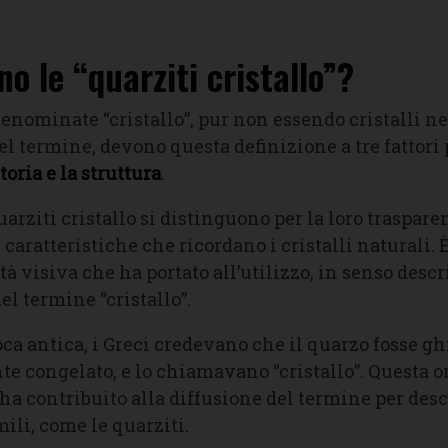
o le “quarziti cristallo”?
denominate “cristallo”, pur non essendo cristalli n
el termine, devono questa definizione a tre fattori 
storia e la struttura
.
uarziti cristallo si distinguono per la loro traspare
 caratteristiche che ricordano i cristalli naturali. 
à visiva che ha portato all’utilizzo, in senso descr
del termine “cristallo”.
poca antica, i Greci credevano che il quarzo fosse g
 congelato, e lo chiamavano “cristallo”. Questa o
ha contribuito alla diffusione del termine per des
ili, come le quarziti.