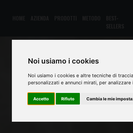
HOME
AZIENDA
PRODOTTI
METODO
BEST-
SELLERS
Noi usiamo i cookies
Noi usiamo i cookies e altre tecniche di tracci
personalizzati e annunci mirati, per analizzare i
Accetto
Rifiuto
Cambia le mie imposta