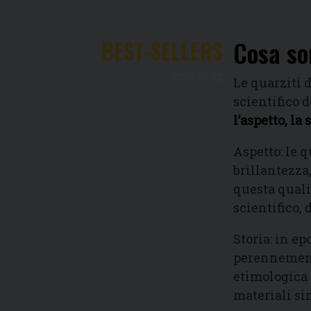
BEST-SELLERS
Cosa son
2025-09-22
Le quarziti 
scientifico d
l’aspetto, la 
Aspetto: le q
brillantezza,
questa qualit
scientifico, 
Storia: in e
perennemente
etimologica 
materiali sim