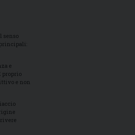
el senso
principali:
nza e
È proprio
ittivo e non
hiaccio
rigine
crivere