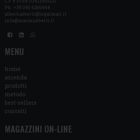
C.F. e P.IVA 03411650231
Ph. +39 045 6260444
albertialberti@legalmail.it
info@marmialberti.it
MENU
home
azienda
prodotti
metodo
best-sellers
contatti
MAGAZZINI ON-LINE