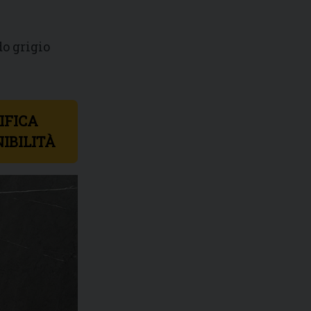
do grigio
IFICA
IBILITÀ