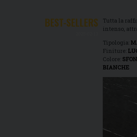
BEST-SELLERS
Tutta la raf
intenso, att
2025-02-13
Tipologia:
M
Finiture:
LUC
Colore:
SFON
BIANCHE