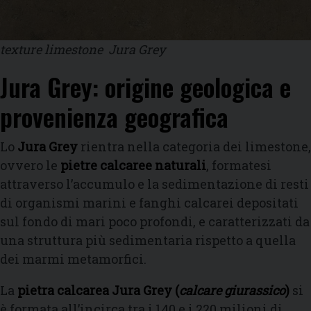
texture limestone Jura Grey
Jura Grey: origine geologica e
provenienza geografica
Lo
Jura Grey
rientra nella categoria dei limestone,
ovvero le
pietre calcaree naturali
, formatesi
attraverso l’accumulo e la sedimentazione di resti
di organismi marini e fanghi calcarei depositati
sul fondo di mari poco profondi, e caratterizzati da
una struttura più sedimentaria rispetto a quella
dei marmi metamorfici.
La
pietra calcarea Jura Grey (
calcare giurassico
)
si
è formata all’incirca tra i 140 e i 220 milioni di