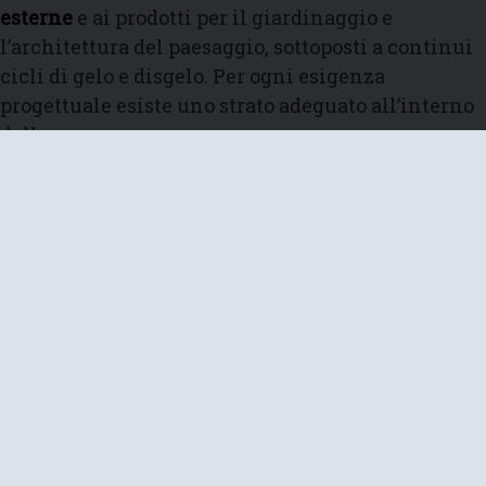
esterne
e ai prodotti per il giardinaggio e
l’architettura del paesaggio, sottoposti a continui
cicli di gelo e disgelo. Per ogni esigenza
progettuale esiste uno strato adeguato all’interno
delle cave.
Le lastre di limestone Jura Grey e Jura Gelb sono
disponibili principalmente nelle tonalità
beige-
giallo, grigio o in combinazioni di entrambi
.
Ulteriori effetti estetici e variazioni cromatiche
possono essere ottenuti attraverso
diverse
lavorazioni superficiali delle lastre
, abbinate a
una mirata selezione degli strati, permettendo
così di personalizzare il materiale in base alle
specifiche esigenze del cliente.
Di seguito le
principali caratteristiche tecniche