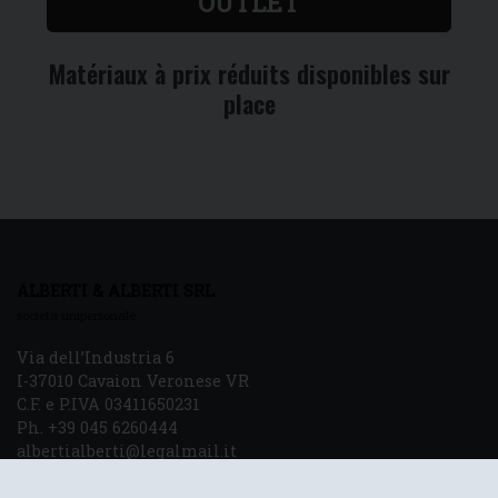
OUTLET
Matériaux à prix réduits disponibles sur
place
ALBERTI & ALBERTI SRL
società unipersonale
Via dell’Industria 6
I-37010 Cavaion Veronese VR
C.F. e P.IVA 03411650231
Ph. +39 045 6260444
albertialberti@legalmail.it
info@marmialberti.it